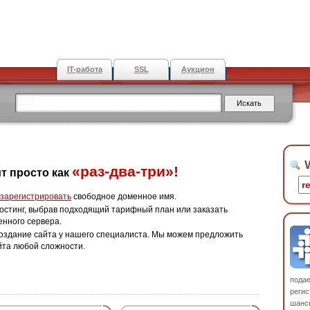
IT-работа
SSL
Аукцион
W
«раз-два-три»!
т просто как
зарегистрировать
свободное доменное имя.
остинг, выбрав подходящий тарифный план или заказать
енного сервера.
оздание сайта у нашего специалиста. Мы можем предложить
йта любой сложности.
пода
регис
шанс