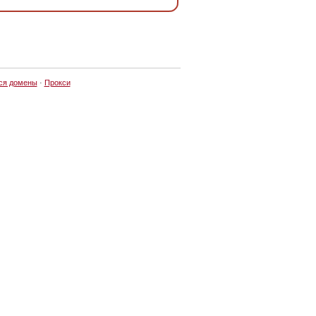
ся домены
·
Прокси