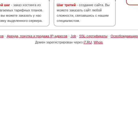
ой шаг
- заказ хостинга из
Шаг третий
- создание сайта. Вы
агаемых тарифных планов.
можете заказать сайт любой
 вы можете заказать у нас
сложности, связавшись с нашим
овку выделенного сервера.
специалистом.
ов
·
Аренда, покупка и продажа IP-адресов
·
Job
·
SSL-сертификаты
·
Освобождающие
Домен зарегистрирован через
i7.RU
.
Whois