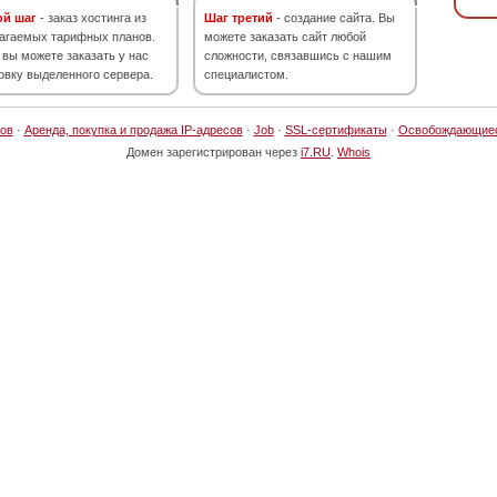
ой шаг
- заказ хостинга из
Шаг третий
- создание сайта. Вы
агаемых тарифных планов.
можете заказать сайт любой
 вы можете заказать у нас
сложности, связавшись с нашим
овку выделенного сервера.
специалистом.
ов
·
Аренда, покупка и продажа IP-адресов
·
Job
·
SSL-сертификаты
·
Освобождающие
Домен зарегистрирован через
i7.RU
.
Whois