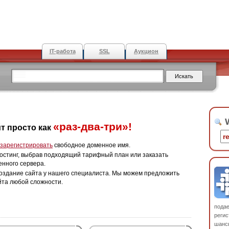
IT-работа
SSL
Аукцион
W
«раз-два-три»!
т просто как
зарегистрировать
свободное доменное имя.
остинг, выбрав подходящий тарифный план или заказать
енного сервера.
оздание сайта у нашего специалиста. Мы можем предложить
йта любой сложности.
пода
регис
шанс