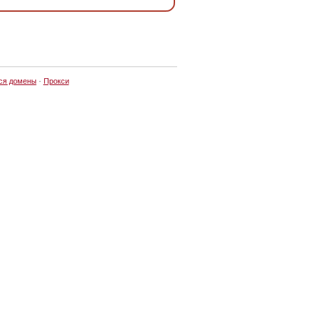
ся домены
·
Прокси