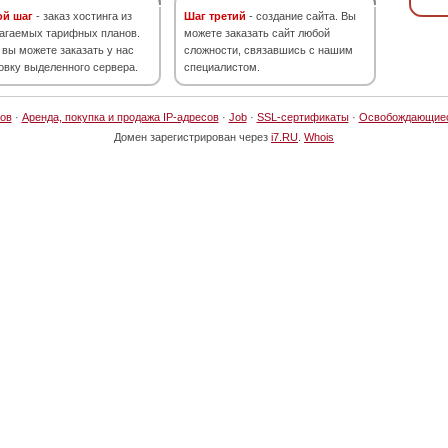
ой шаг
- заказ хостинга из
Шаг третий
- создание сайта. Вы
агаемых тарифных планов.
можете заказать сайт любой
 вы можете заказать у нас
сложности, связавшись с нашим
овку выделенного сервера.
специалистом.
ов
·
Аренда, покупка и продажа IP-адресов
·
Job
·
SSL-сертификаты
·
Освобождающие
Домен зарегистрирован через
i7.RU
.
Whois