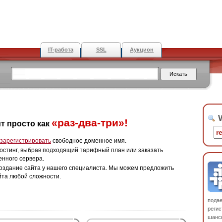
IT-работа
SSL
Аукцион
W
«раз-два-три»!
т просто как
зарегистрировать
свободное доменное имя.
остинг, выбрав подходящий тарифный план или заказать
енного сервера.
оздание сайта у нашего специалиста. Мы можем предложить
йта любой сложности.
пода
регис
шанс