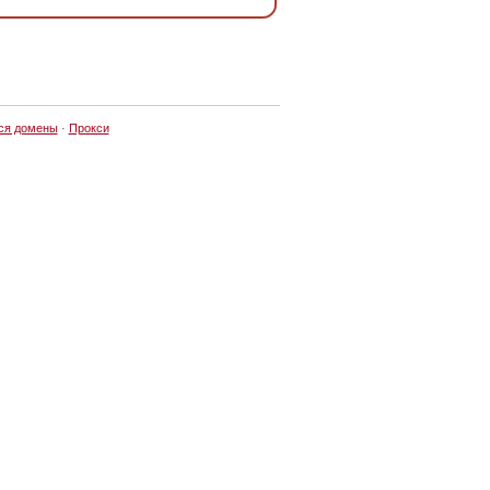
ся домены
·
Прокси